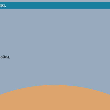
каз.
ойки.