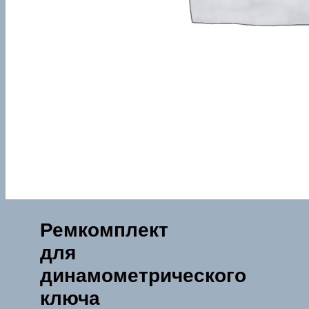
Ремкомплект
для
динамометрического
ключа