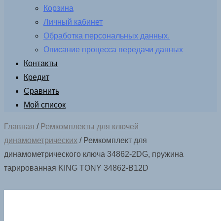
Корзина
Личный кабинет
Обработка персональных данных.
Описание процесса передачи данных
Контакты
Кредит
Сравнить
Мой список
Главная
/
Ремкомплекты для ключей
динамометрических
/ Ремкомплект для
динамометрического ключа 34862-2DG, пружина
тарированная KING TONY 34862-B12D