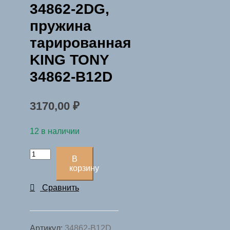
34862-2DG,
пружина
тарированная
KING TONY
34862-B12D
3170,00
₽
12 в наличии
Количество
В
товара
корзину
Ремкомплект
Сравнить
для
динамометрического
ключа
Артикул:
34862-B12D