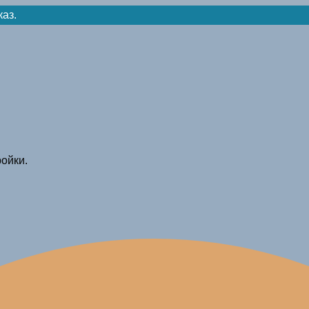
каз.
ойки.