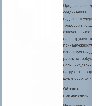
Предназначен для
соединения и
надежного удержания
торцевых насадок
означенных форматов
на инструментах и
принадлежностях,
используемых для
работ, не требующих
больших ударных
нагрузок (на воротках,
шуруповертах и т. п.).
Область
применения:
На станциях