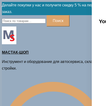
Skip
Делайте покупки у нас и получите скидку 5 % на первый
to
заказ.
content
Искать:
Yo
Поиск
МАСТАК-ШОП
Инструмент и оборудование для автосервиса, склада и
стройки.