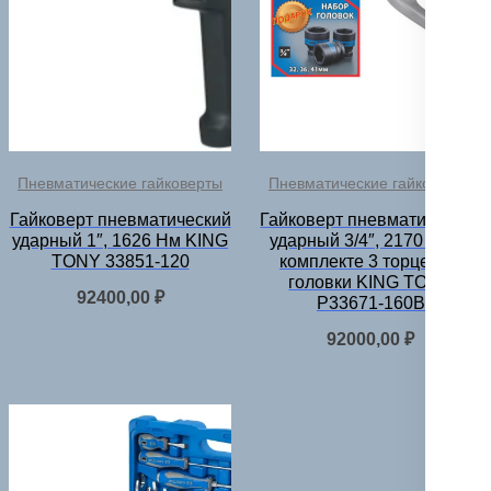
Пневматические гайковерты
Пневматические гайковерты
Гайковерт пневматический
Гайковерт пневматический
ударный 1″, 1626 Нм KING
ударный 3/4″, 2170 Нм, в
TONY 33851-120
комплекте 3 торцевые
головки KING TONY
92400,00
₽
P33671-160B
92000,00
₽