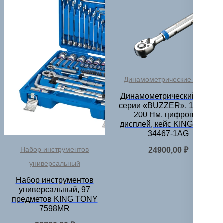
Динамометрические ключи
Динамометрический ключ
серии «BUZZER», 1/2″, 40-
200 Нм, цифровой
дисплей, кейс KING TONY
34467-1AG
Набор инструментов
24900,00
₽
универсальный
Набор инструментов
универсальный, 97
предметов KING TONY
7598MR