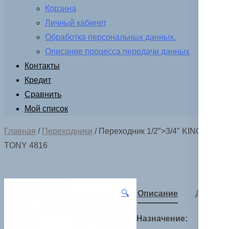
Корзина
Личный кабинет
Обработка персональных данных.
Описание процесса передачи данных
Контакты
Кредит
Сравнить
Мой список
Главная
/
Переходники
/ Переходник 1/2″>3/4″ KING
TONY 4816
🔍
Описание
Детали
Назначение: