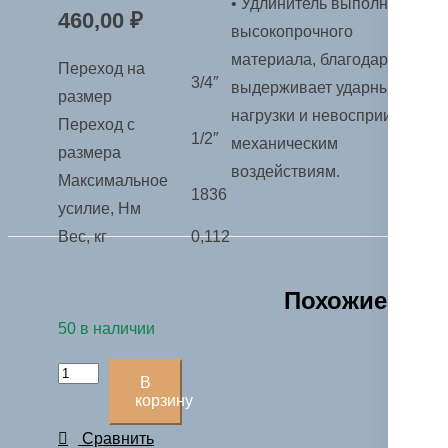
• Удлинитель выполнен из
460,00
₽
высокопрочного
материала, благодаря чему
Переход на
3/4″
выдерживает ударные
размер
нагрузки и невосприимчив к
Переход с
1/2″
механическим
размера
воздействиям.
Максимальное
1836
усилие, Нм
Вес, кг
0,112
Похожие
50 в наличии
Количество
В
товара
корзину
Переходник
Сравнить