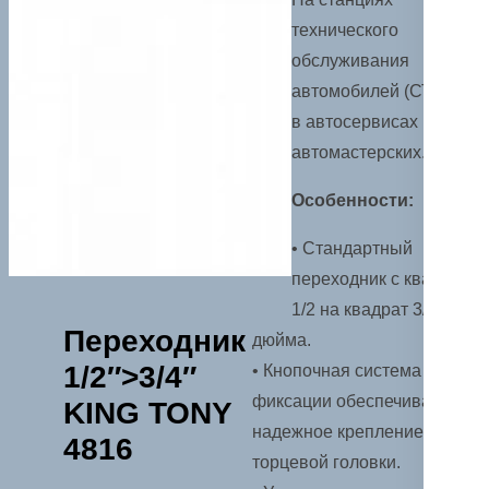
технического
обслуживания
автомобилей (СТОА),
в автосервисах и
автомастерских.
Особенности:
• Стандартный
переходник с квадрата
1/2 на квадрат 3/4
Переходник
дюйма.
1/2″>3/4″
• Кнопочная система
фиксации обеспечивает
KING TONY
надежное крепление
4816
торцевой головки.