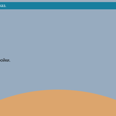
каз.
ойки.