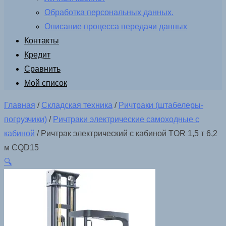
Обработка персональных данных.
Описание процесса передачи данных
Контакты
Кредит
Сравнить
Мой список
Главная
/
Складская техника
/
Ричтраки (штабелеры-
погрузчики)
/
Ричтраки электрические самоходные с
кабиной
/ Ричтрак электрический с кабиной TOR 1,5 т 6,2
м CQD15
🔍