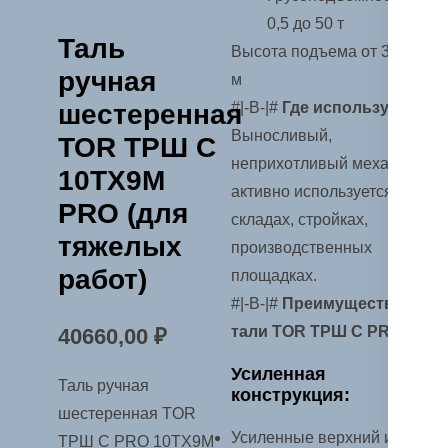
0,5 до 50 т
Таль
Высота подъема от 3 до 18
ручная
м
шестеренная
#|-B-|#
Где используется?
Выносливый,
TOR ТРШ C
неприхотливый механизм
10ТХ9М
активно используется на
PRO (для
складах, стройках,
тяжелых
производственных
работ)
площадках.
#|-B-|#
Преимущества
тали TOR ТРШ C PRO
40660,00
₽
Усиленная
Таль ручная
конструкция:
шестеренная TOR
Усиленные верхний и
ТРШ C PRO 10ТХ9М