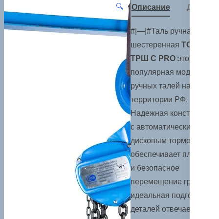
🔍
Описание
Детали
#|—|#Таль ручная
шестеренная
TOR
ТРШ С PRO
это самая
популярная модель
ручных талей на
территории РФ.
Надежная конструкция
с автоматическим
дисковым тормозом
обеспечивает плавное
и безопасное
перемещение грузов,
идеальная подгонка
деталей отвечает за