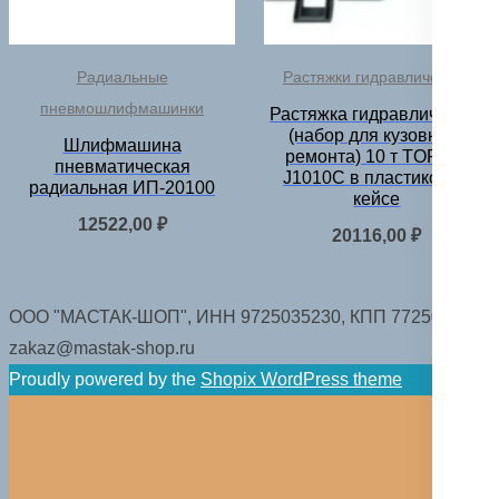
Радиальные
Растяжки гидравлические
пневмошлифмашинки
Растяжка гидравлическая
(набор для кузовного
Шлифмашина
ремонта) 10 т TOR LT-
пневматическая
J1010C в пластиковом
радиальная ИП-20100
кейсе
12522,00
₽
20116,00
₽
ООО "МАСТАК-ШОП", ИНН 9725035230, КПП 772501001.
zakaz@mastak-shop.ru
Proudly powered by the
Shopix WordPress theme