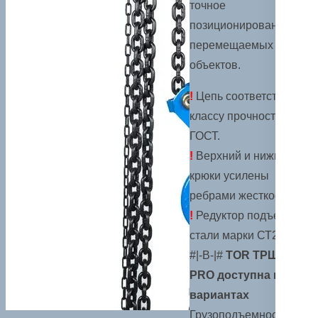
точное
позиционирование
перемещаемых
объектов.
!
Цепь соответствует 8
классу прочности по
ГОСТ.
!
Верхний и нижний
крюки усилены
ребрами жесткости.
!
Редуктор подъема из
стали марки СТ20.
#|-B-|#
TOR ТРШ С
PRO доступна в
вариантах
Грузоподъемность от