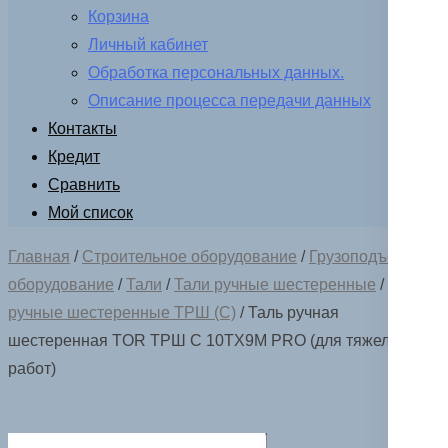
Корзина
Личный кабинет
Обработка персональных данных.
Описание процесса передачи данных
Контакты
Кредит
Сравнить
Мой список
Главная
/
Строительное оборудование
/
Грузоподъемное
оборудование
/
Тали
/
Тали ручные шестеренные
/
Тали
ручные шестеренные ТРШ (С)
/ Таль ручная
шестеренная TOR ТРШ C 10ТХ9М PRO (для тяжелых
работ)