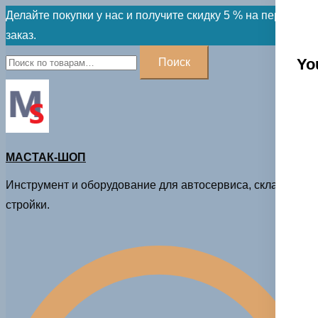
Skip
Делайте покупки у нас и получите скидку 5 % на первый
to
заказ.
content
Искать:
Yo
Поиск
МАСТАК-ШОП
Инструмент и оборудование для автосервиса, склада и
стройки.