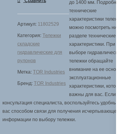
Сравнить
до 1400 мм. Подробные
гидравлическая
технические
для
характеристики тележки
рулонов
Артикул:
11802529
можно посмотреть ниже в
2500
Категория:
Тележки
разделе технические
кг
складские
характеристики. При
1150х1150
гидравлические для
выборе гидравлической
мм
рулонов
тележки обращайте
полиуретановые
внимание на ее основные
Метка:
TOR Industries
колеса
эксплуатационные
TOR
Бренд:
TOR Industries
характеристики, которые
ZT
важны для вас. Если нужна
консультация специалиста, воспользуйтесь удобным для
вас способом связи для получения исчерпывающей
информации по выбору тележки.