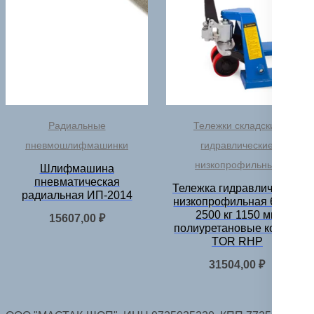
Радиальные
Тележки складские
пневмошлифмашинки
гидравлические
низкопрофильные
Шлифмашина
пневматическая
Тележка гидравлическая
радиальная ИП-2014
низкопрофильная 65 мм
2500 кг 1150 мм
15607,00
₽
полиуретановые колеса
TOR RHP
31504,00
₽