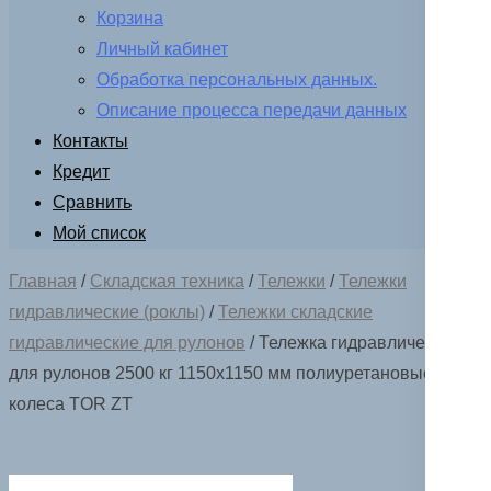
Корзина
Личный кабинет
Обработка персональных данных.
Описание процесса передачи данных
Контакты
Кредит
Сравнить
Мой список
Главная
/
Складская техника
/
Тележки
/
Тележки
гидравлические (роклы)
/
Тележки складские
гидравлические для рулонов
/ Тележка гидравлическая
для рулонов 2500 кг 1150х1150 мм полиуретановые
колеса TOR ZT