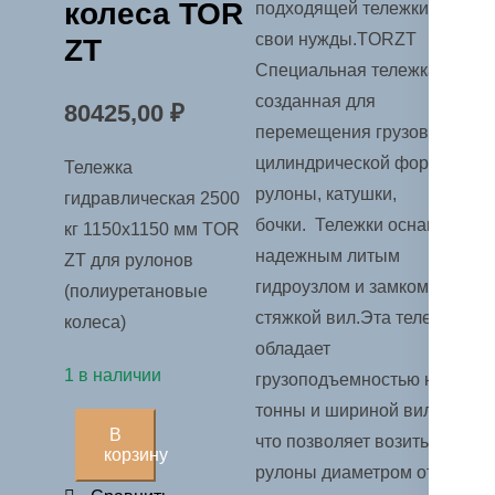
колеса TOR
подходящей тележки под
свои нужды.TORZT
ZT
Специальная тележка,
созданная для
80425,00
₽
перемещения грузов
цилиндрической формы:
Тележка
рулоны, катушки,
гидравлическая 2500
бочки. Тележки оснащены
кг 1150х1150 мм TOR
надежным литым
ZT для рулонов
гидроузлом и замком
(полиуретановые
стяжкой вил.Эта тележка
колеса)
обладает
1 в наличии
грузоподъемностью на 2.5
тонны и шириной вил 1150,
Количество
В
что позволяет возить
товара
корзину
рулоны диаметром от 800
Тележка