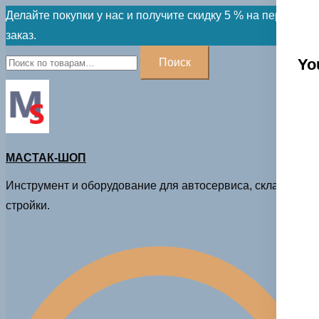
Skip
Делайте покупки у нас и получите скидку 5 % на первый
to
заказ.
content
Искать:
Yo
Поиск
МАСТАК-ШОП
Инструмент и оборудование для автосервиса, склада и
стройки.