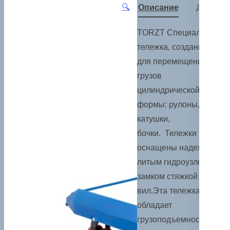
🔍
Описание
Детали
TORZT Специальная
тележка, созданная
для перемещения
грузов
цилиндрической
формы: рулоны,
катушки,
бочки. Тележки
оснащены надежным
литым гидроузлом и
замком стяжкой
вил.Эта тележка
обладает
грузоподъемностью на