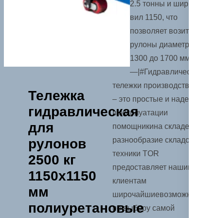
2.5 тонны и шириной
вил 1150, что
позволяет возить
рулоны диаметром от
1300 до 1700 мм.#|
—|#Гидравлические
тележки производства TOR
Тележка
– это простые и надежные
гидравлическая
в эксплуатации
для
помощникина складе. Все
разнообразие складской
рулонов
техники TOR
2500 кг
предоставляет нашим
1150х1150
клиентам
мм
широчайшиевозможности
полиуретановые
по выбору самой