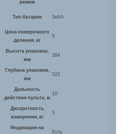
режим
Тип батареи
3хАА
Цена поверочного
5
деления, кг
Высота упаковки,
284
мм
Глубина упаковки,
522
мм
Дальность
10
действия пульта, м
Дискретность
5
измерения, кг
Индикация на
Есть