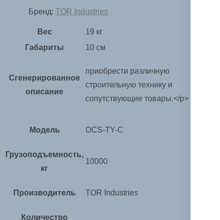
Бренд:
TOR Industries
Вес
19 кг
Габариты
10 см
приобрести различную
Сгенерированное
строительную технику и
описание
сопутствующие товары.</p>
Модель
OCS-TY-C
Грузоподъемность,
10000
кг
Производитель
TOR Industries
Количество