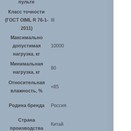
пульте
Класс точности
(ГОСТ OIML R 76-1-
III
2011)
Максимально
допустимая
10000
нагрузка, кг
Минимальная
80
нагрузка, кг
Относительная
<85
влажность, %
Родина бренда
Россия
Страна
Китай
производства