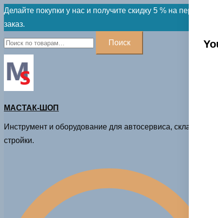
Skip
Делайте покупки у нас и получите скидку 5 % на первый
to
заказ.
content
Искать:
Yo
Поиск
МАСТАК-ШОП
Инструмент и оборудование для автосервиса, склада и
стройки.