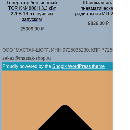
Генератор бензиновый
Шлифмашина
TOR KM4800H 3,3 кВт
пневматическая
220В 16 л с ручным
радиальная ИП-2063
запуском
9836,00
₽
25309,00
₽
ООО "МАСТАК-ШОП", ИНН 9725035230, КПП 772501001.
zakaz@mastak-shop.ru
Proudly powered by the
Shopix WordPress theme