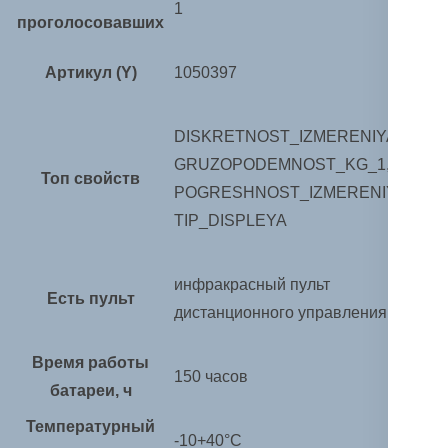
1
проголосовавших
Артикул (Y)
1050397
DISKRETNOST_IZMERENIYA_KG,
GRUZOPODEMNOST_KG_1,
Топ свойств
POGRESHNOST_IZMERENIYA_KG,
TIP_DISPLEYA
инфракрасный пульт
Есть пульт
дистанционного управления
Время работы
150 часов
батареи, ч
Температурный
-10+40°С