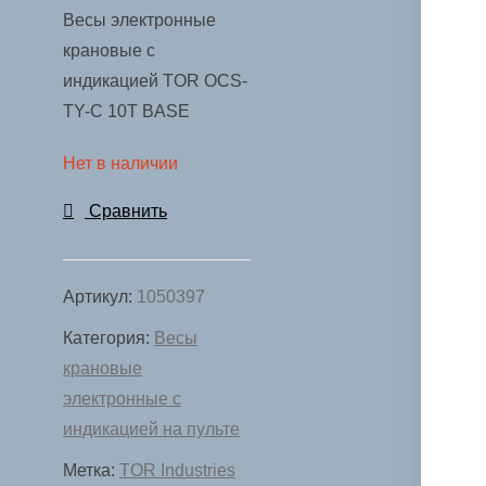
Весы электронные
крановые с
индикацией TOR OCS-
TY-С 10T BASE
Нет в наличии
Сравнить
Артикул:
1050397
Категория:
Весы
крановые
электронные с
индикацией на пульте
Метка:
TOR Industries