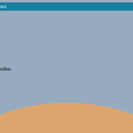
каз.
ойки.