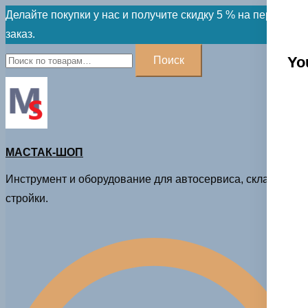
Skip
Делайте покупки у нас и получите скидку 5 % на первый
to
заказ.
content
Искать:
Yo
Поиск
МАСТАК-ШОП
Инструмент и оборудование для автосервиса, склада и
стройки.