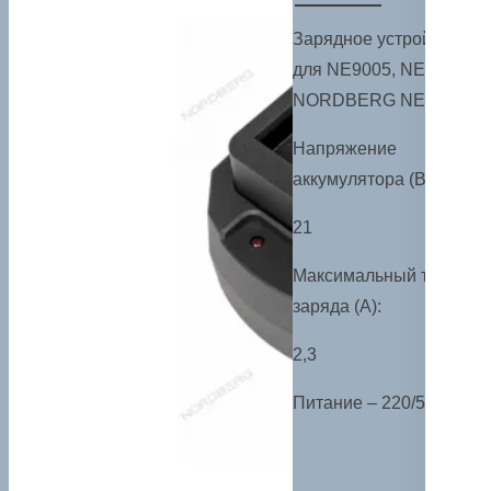
Зарядное устройство
для NE9005, NE9007
NORDBERG NE9506
Напряжение
аккумулятора (В):
21
Максимальный ток
заряда (А):
2,3
Питание – 220/50 В/Гц