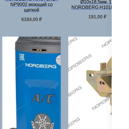
Ø10х18,5мм, 1м
NP9002 моющий со
NORDBERG H1018NBR
щеткой
191,00
₽
6184,00
₽