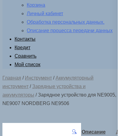
Корзина
Личный кабинет
Обработка персональных данных.
Описание процесса передачи данных
Контакты
Кредит
Сравнить
Мой список
Главная
/
Инструмент
/
Аккумуляторный
инструмент
/
Зарядные устройства и
аккумуляторы
/ Зарядное устройство для NE9005,
NE9007 NORDBERG NE9506
🔍
Описание
Детали