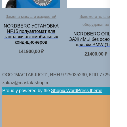
Замена масла и жидкостей
Вспомогательное
оборудование
NORDBERG УСТАНОВКА
NF15 полуавтомат для
NORDBERG ОПЦИЯ
заправки автомобильных
ЗАЖИМЫ без основания
кондиционеров
для а/м BMW (1шт.)
141900,00
₽
21400,00
₽
ООО "МАСТАК-ШОП", ИНН 9725035230, КПП 772501001.
zakaz@mastak-shop.ru
Proudly powered by the
Shopix WordPress theme