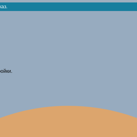
каз.
ойки.