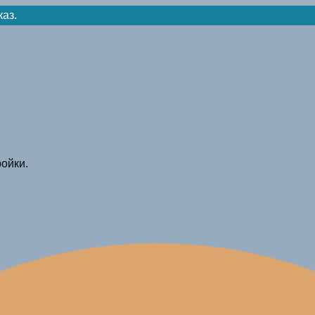
каз.
ойки.